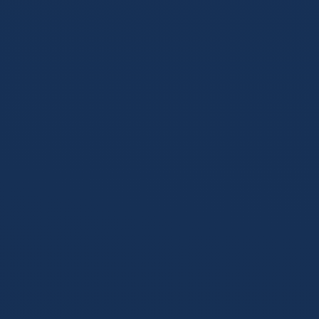
2026年世界杯首次扩军到48队，亚洲席位明显增加，意味着
“晋级”不再只属于少数传统强队。可机会变多，不等于上限自
动抬高。决定亚洲球队能走多远的，依然是结构、节奏、对
抗、临场心态，以及面对高压比赛时的稳定性。