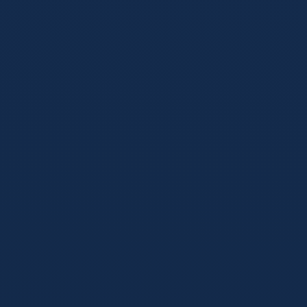
振。
2026年的亚洲足球，现实版蓝图是什么？
把日本、韩国、澳大利亚、西亚诸强和中国队放在同一张图里
看，2026年的亚洲足球大致会呈现出三层结构：
第一层：冲击更高上限
——日本是最有希望向8强甚至更
高位置发起冲击的队伍。
第二层：稳定争夺淘汰赛席位
——韩国、澳大利亚、伊
朗、沙特、卡塔尔等队，具备把16强变成常态的基础。
第三层：在大赛中积累真正经验
——如果中国队晋级，
重点不是夸张预期，而是通过世界杯完成一次高质量校
准。
所以，2026世界杯对亚洲来说，最现实的结论不是“亚洲将全
面崛起”，而是
亚洲会更频繁地进入真正的淘汰赛竞争圈
。也
许还不能马上改变世界足球格局，但至少能让更多亚洲球队从
“参与者”变成“麻烦制造者”，甚至在某些夜晚成为改变战局的
一方。