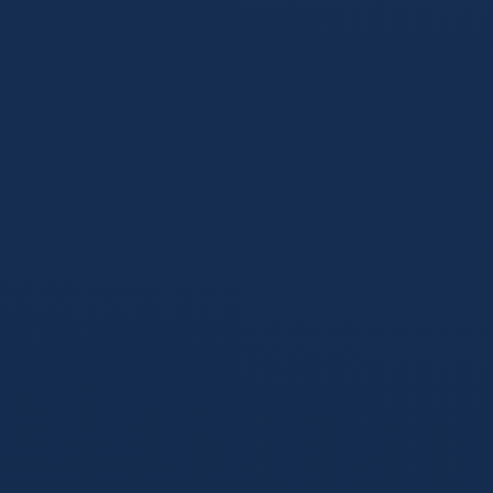
阻挡他们更进一步的原因。
结合近几届表现轨迹看，韩国更像一支“稳进16强、争取8强门
票”的队伍。扩军会让他们的出线概率更高，但真正决定成绩
的，仍是淘汰赛里那几次决定命运的细节。
澳大利亚：身体与纪律并存，擅长把比赛
拖进硬仗
澳大利亚一直是亚洲赛区里最特殊的一支球队。他们的足球风
格更接近欧洲化，讲究身体对抗、阵型纪律和定位球效率。世
界杯赛场上，澳大利亚经常不是最花哨的，但却很少轻易崩
盘。
从历史表现看，澳大利亚多次进入世界杯正赛，并且常常在小
组赛里制造麻烦。他们的问题也很明确：一旦面对控球更强、
推进更快的对手，进攻端创造力容易不足。但在扩军背景下，
这样一支“下限很稳”的队伍，反而更容易拿到门票，并在小组
赛里争取出线。
若以现实蓝图来判断，澳大利亚在2026年的理想区间大致是：