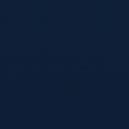
2026世界杯实时比分免费：从“看个热闹”到
“读懂比赛”的进阶指南
2026-05-16
资讯分类
体育
21
旅行
1
旅行攻略
1
体育分析
1
体育资讯
1
体育旅游
1
体育赛事
1
体育数据与预测
1
快捷入口
官方入口与登录
APP下载
浏览更多资讯
相关文章
继续阅读相关内容，快速获取更多平台资讯与动态。