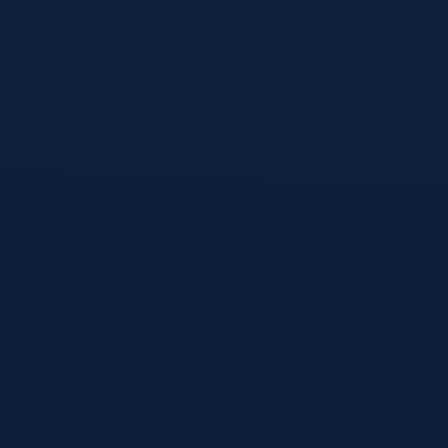
体育
2026世界杯决赛墨西哥数据统计：用控球率、xG 与
时间轴复盘，把胜负看清楚
2026-04-16