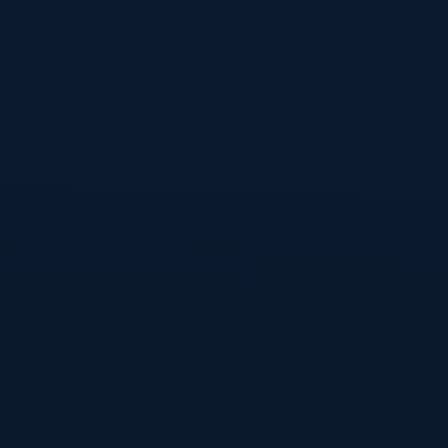
体育
2026世界杯小组赛美加墨实时比分：从爆冷到逆
转，谁在主场节奏里先赢了数据？
如果你只盯着比分，很容易错过比赛真正的转折点。把实时比
分、射门数、控球率和预期进球放在一起看，2026世界杯小组
赛美加墨的冷门与大胜，往往在前20分钟就埋下了伏笔。