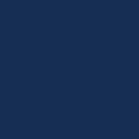
日本队的突出特点是
体系感强、执行力高、比赛阅读快
。他们
不依赖单点爆发，而是依靠集体推进与快速轮转来制造空间。
更重要的是，日本球员普遍对大赛节奏不陌生，心态上已经接
近“挑战者中的成熟者”。
如果2026年他们能在小组赛避开过于复杂的签运，进入16强并
不意外。更现实的预测是：
日本有机会冲击8强，若对位和临
场状态都理想，甚至可能走得更远
。这不是夸张，而是近几年
他们不断验证过的上限。
韩国：强对抗与韧性，决定他们能否再跨
一步
韩国队的世界杯气质很鲜明：对抗硬朗、冲刺能力强、边路推
进直接，关键球员往往具备改变比赛的瞬间能力。孙兴慜时代
之后，韩国队更像一支“能在逆风中找办法”的球队。他们未必
场面最好看，但往往能把比赛拖进自己最熟悉的节奏。
不过，韩国队要想在2026年提升成绩，必须解决一个现实问
题：
高节奏下的稳定输出
。在面对欧洲和南美二线强队时，韩
国常常能拼出场面，但后半段防线承压与进攻效率起伏，仍是