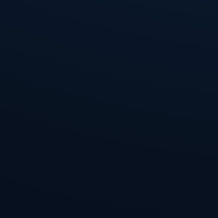
APP快速安装
Android / iOS 指引清晰
安全稳定访问体验
官方入口更直接
对经常关注体育内容与平台动态的用户而言，入口是否清晰，
达，帮助你节省检索与辨别成本。
访问过程更安心
安全与稳定是体育数字服务的基础。无论是进入个人中心、获
息不一致问题。