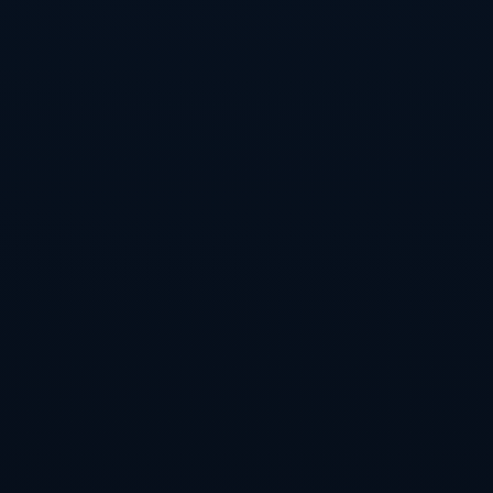
能力。安博体育中心持续汇总赛事相关资讯、平台动态与更新公
效率、稳定与连续性
频使用中保持顺畅。安博体育中心以官方入口、APP下载与资讯
反复筛选。
的访问方式。
信息保持连续可见。