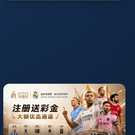
，帮助你更快进入个人中心、更稳完成多端使用，并持续掌握平